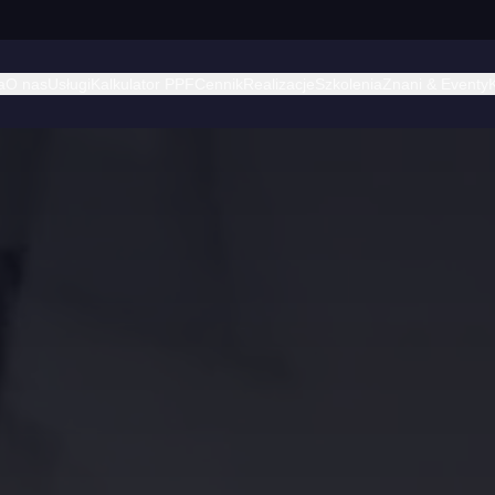
a
O nas
Usługi
Kalkulator PPF
Cennik
Realizacje
Szkolenia
Znani & Eventy