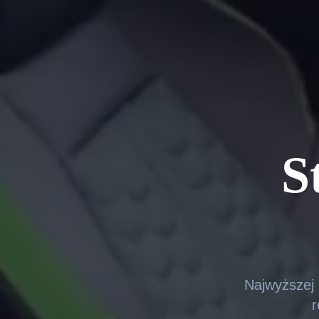
S
Najwyższej 
r