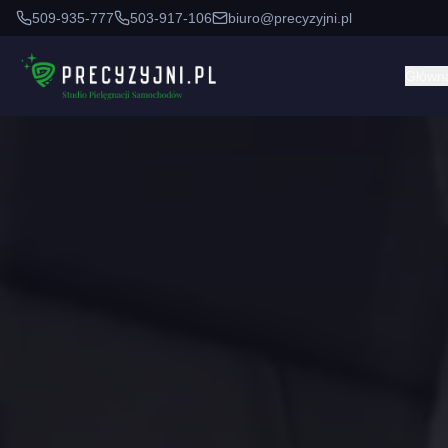
509-935-777
503-917-106
biuro@precyzyjni.pl
Główn