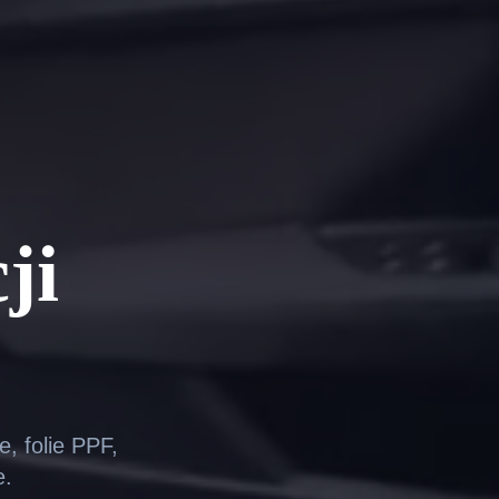
ji
, folie PPF,
e.