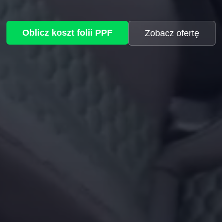
Oblicz koszt folii PPF
Zobacz ofertę